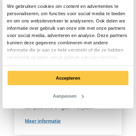
Colleges door Elke
We gebruiken cookies om content en advertenties te
personaliseren, om functies voor social media te bieden
Smeets
en om ons websiteverkeer te analyseren. Ook delen we
informatie over gebruik van onze site met onze partners
voor social media, adverteren en analyse. Deze partners
kunnen deze gegevens combineren met andere
informatie die je aan ze hebt verstrekt of die ze hebben
Zelfcompassie en
verzameld op basis van je gebruik van hun services.
zelfvertrouwen
In dit college wordt duidelijk dat werken
Accepteren
aan de ontwikkeling van zelfcompassie je
kan brengen bij een gezond
zelfvertrouwen. Op basis van
Aanpassen
voorbeelden en oefeningen groeien naar
compassievol omgaan met jezelf.
Meer informatie