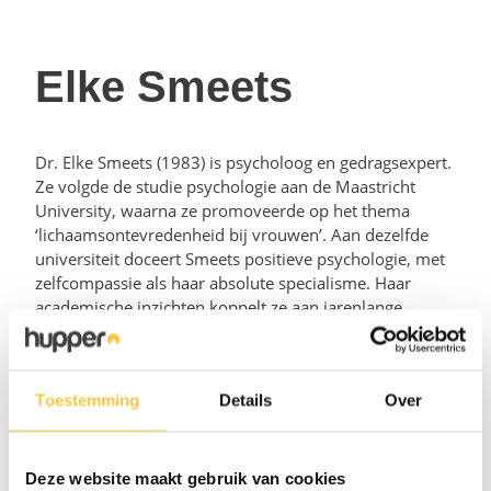
Elke Smeets
Dr. Elke Smeets (1983) is psycholoog en gedragsexpert.
Ze volgde de studie psychologie aan de Maastricht
University, waarna ze promoveerde op het thema
‘lichaamsontevredenheid bij vrouwen’. Aan dezelfde
universiteit doceert Smeets positieve psychologie, met
zelfcompassie als haar absolute specialisme. Haar
academische inzichten koppelt ze aan jarenlange
praktijkervaring. In binnen- en buitenland geeft Smeets
training in zelfcompassie en ook als therapeut binnen
haar eigen praktijk focust zij specifiek op het verhogen
Toestemming
Details
Over
van zelfcompassie bij cliënten. Voor Hupper
ontwikkelde ze een videocollege waarin je leert
compassievol om te gaan met jezelf.
Deze website maakt gebruik van cookies